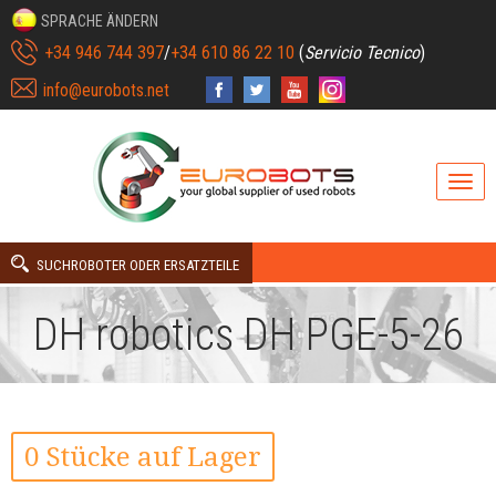
SPRACHE ÄNDERN
+34 946 744 397
/
+34 610 86 22 10
(
Servicio Tecnico
)
info@eurobots.net
SUCHROBOTER ODER ERSATZTEILE
DH robotics DH PGE-5-26
0 Stücke auf Lager