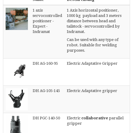
1 axis
1 Axis horizontal positioner,
servocontrolled
1000 kg payload and 3 meters
positioner -
distance between head and
Expert -
tailstock - servocontrolled by
Indramat
Indramat.
Can be used with any type of
robot. Suitable for welding
purposes.
DH AG-160-95
Electric Adaptative Gripper
DH AG-105-145
Electric Adaptative gripper
DH PGC-140-50
Electric
collaborative
parallel
gripper