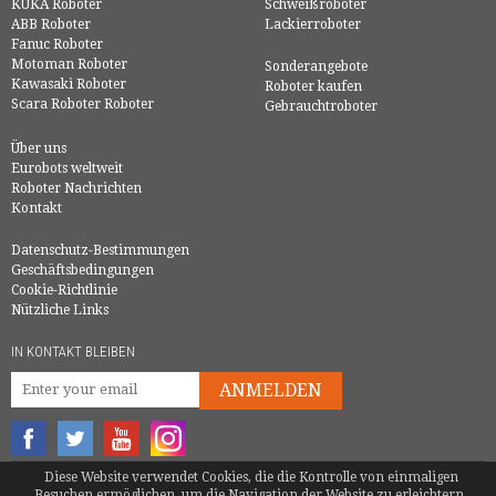
KUKA Roboter
Schweißroboter
ABB Roboter
Lackierroboter
Fanuc Roboter
Motoman Roboter
Sonderangebote
Kawasaki Roboter
Roboter kaufen
Scara Roboter Roboter
Gebrauchtroboter
Über uns
Eurobots weltweit
Roboter Nachrichten
Kontakt
Datenschutz-Bestimmungen
Geschäftsbedingungen
Cookie-Richtlinie
Nützliche Links
IN KONTAKT BLEIBEN
ANMELDEN
Diese Website verwendet Cookies, die die Kontrolle von einmaligen
© COPYRIGHT 2016 - EUROBOTS | ALLE RECHTE VORBEHALTEN
Besuchen ermöglichen, um die Navigation der Website zu erleichtern.