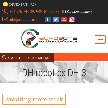
CHANGE LANGUAGE
+34 946 744 397
/
+34 610 86 22 10
(
Servicio Tecnico
)
info@eurobots.net
SEARCH ROBOTS OR SPARE PARTS
DH robotics DH-3
Awaiting more stock