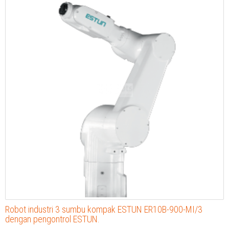
Robot industri 3 sumbu kompak ESTUN ER10B-900-MI/3
dengan pengontrol ESTUN.