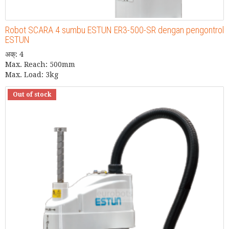
Robot SCARA 4 sumbu ESTUN ER3-500-SR dengan pengontrol
ESTUN
अक्: 4
Max. Reach: 500mm
Max. Load: 3kg
Out of stock