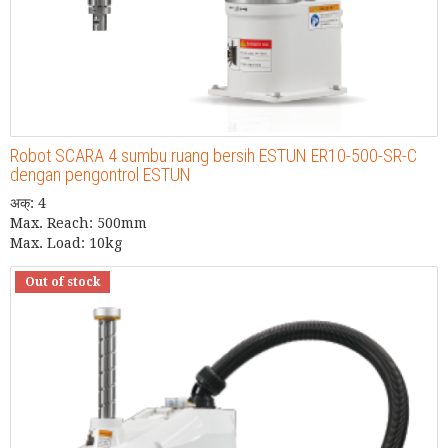
Robot SCARA 4 sumbu ruang bersih ESTUN ER10-500-SR-C
dengan pengontrol ESTUN
अक्: 4
Max. Reach: 500mm
Max. Load: 10kg
Out of stock