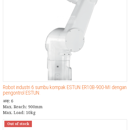
Robot industri 6 sumbu kompak ESTUN ER10B-900-MI dengan
pengontrol ESTUN.
अक्: 6
Max. Reach: 900mm
Max. Load: 10kg
Out of stock