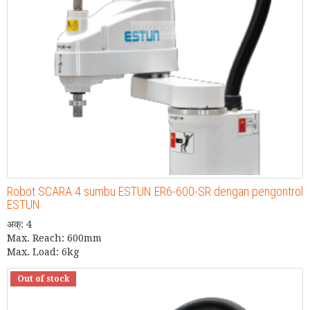
Robot SCARA 4 sumbu ESTUN ER6-600-SR dengan pengontrol
ESTUN
अक्: 4
Max. Reach: 600mm
Max. Load: 6kg
Out of stock