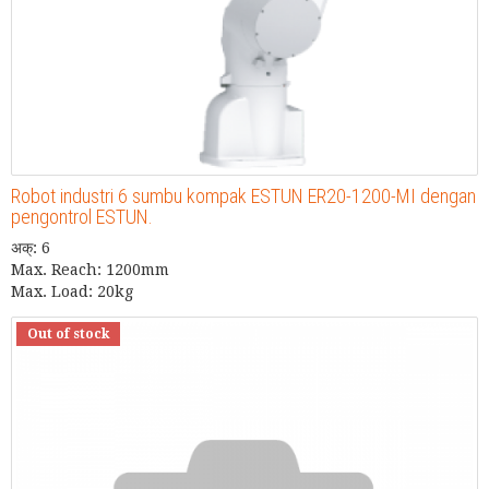
Robot industri 6 sumbu kompak ESTUN ER20-1200-MI dengan
pengontrol ESTUN.
अक्: 6
Max. Reach: 1200mm
Max. Load: 20kg
Out of stock