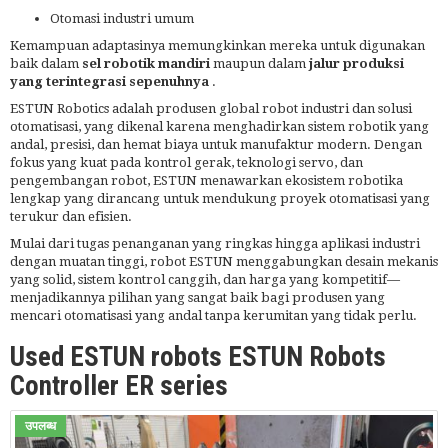
Otomasi industri umum
Kemampuan adaptasinya memungkinkan mereka untuk digunakan
baik dalam
sel robotik mandiri
maupun dalam
jalur produksi
yang terintegrasi sepenuhnya
.
ESTUN Robotics adalah produsen global robot industri dan solusi
otomatisasi, yang dikenal karena menghadirkan sistem robotik yang
andal, presisi, dan hemat biaya untuk manufaktur modern. Dengan
fokus yang kuat pada kontrol gerak, teknologi servo, dan
pengembangan robot, ESTUN menawarkan ekosistem robotika
lengkap yang dirancang untuk mendukung proyek otomatisasi yang
terukur dan efisien.
Mulai dari tugas penanganan yang ringkas hingga aplikasi industri
dengan muatan tinggi, robot ESTUN menggabungkan desain mekanis
yang solid, sistem kontrol canggih, dan harga yang kompetitif—
menjadikannya pilihan yang sangat baik bagi produsen yang
mencari otomatisasi yang andal tanpa kerumitan yang tidak perlu.
Used ESTUN robots ESTUN Robots
Controller ER series
उपलब्ध