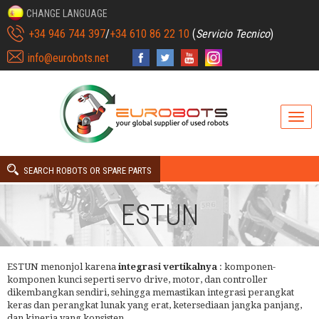
CHANGE LANGUAGE
+34 946 744 397
/
+34 610 86 22 10
(
Servicio Tecnico
)
info@eurobots.net
SEARCH ROBOTS OR SPARE PARTS
ESTUN
ESTUN menonjol karena
integrasi vertikalnya
: komponen-
komponen kunci seperti servo drive, motor, dan controller
dikembangkan sendiri, sehingga memastikan integrasi perangkat
keras dan perangkat lunak yang erat, ketersediaan jangka panjang,
dan kinerja yang konsisten.