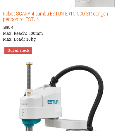
Robot SCARA 4 sumbu ESTUN ER10-500-SR dengan
pengontrol ESTUN
अक्: 4
Max. Reach: 500mm
Max. Load: 10kg
Out of stock