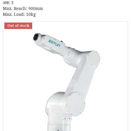
अक्: 3
Max. Reach: 900mm
Max. Load: 10kg
Out of stock