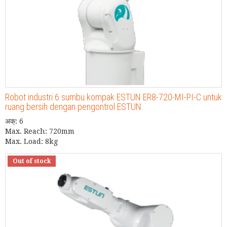
Robot industri 6 sumbu kompak ESTUN ER8-720-MI-PI-C untuk
ruang bersih dengan pengontrol ESTUN.
अक्: 6
Max. Reach: 720mm
Max. Load: 8kg
Out of stock