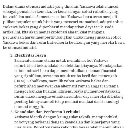
Dalam dunia otomasi industri yang dinamis, Yaskawa telah muncul
sebagai pemain terkemuka, terkenal dengan solusi robotika yang
inovatif dan andal. Sementara robot Yaskawa baru terus menjadi
pilihan populer untuk bisnis yang mencari otomatisasi, adopsi robot
Yaskawa bekas yang diperbarui mendapatkan daya tarik. Pada
artikel ini, kita akan mengeksplorasi alasan kuat mengapa
perusahaan harus mempertimbangkan untuk menggunakan robot
Yaskawa bekas dan refurbished serta keuntungan yang mereka bawa
ke otomasi industri.
Efektivitas biaya
Salah satu alasan utama untuk memilih robot Yaskawa
refurbished bekas adalah keefektifan biayanya. Mendapatkan
robot industri baru dapat menimbulkan tekanan finansial
yang signifikan, terutama untuk usaha kecil dan menengah
(UKM). Sebaliknya, memilih robot Yaskawa bekas dan
refurbished menawarkan alternatif ramah anggaran tanpa
mengorbankan kualitas. Efisiensi biaya ini memberdayakan
bisnis untuk menginvestasikan sumber daya mereka di bidang
penting lainnya sambil tetap menuai manfaat dari teknologi
otomasi canggih.
Keandalan dan Performa Terbukti
Yaskawa identik dengan keunggulan teknik, memproduksi
robot yang terkenal dengan keandalan dan kinerjanya yang
luar biasa. Robot Yaskawa rekondisi bekas telah menunjukkan