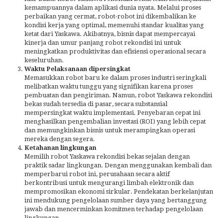
kemampuannya dalam aplikasi dunia nyata. Melalui proses
perbaikan yang cermat, robot-robot ini dikembalikan ke
kondisi kerja yang optimal, memenuhi standar kualitas yang
ketat dari Yaskawa. Akibatnya, bisnis dapat mempercayai
kinerja dan umur panjang robot rekondisi ini untuk
meningkatkan produktivitas dan efisiensi operasional secara
keseluruhan.
Waktu Pelaksanaan dipersingkat
Memasukkan robot baru ke dalam proses industri seringkali
melibatkan waktu tunggu yang signifikan karena proses
pembuatan dan pengiriman. Namun, robot Yaskawa rekondisi
bekas sudah tersedia di pasar, secara substansial
mempersingkat waktu implementasi. Penyebaran cepat ini
menghasilkan pengembalian investasi (ROI) yang lebih cepat
dan memungkinkan bisnis untuk merampingkan operasi
mereka dengan segera.
Ketahanan lingkungan
Memilih robot Yaskawa rekondisi bekas sejalan dengan
praktik sadar lingkungan. Dengan menggunakan kembali dan
memperbarui robot ini, perusahaan secara aktif
berkontribusi untuk mengurangi limbah elektronik dan
mempromosikan ekonomi sirkular. Pendekatan berkelanjutan
ini mendukung pengelolaan sumber daya yang bertanggung
jawab dan mencerminkan komitmen terhadap pengelolaan
lingkungan.