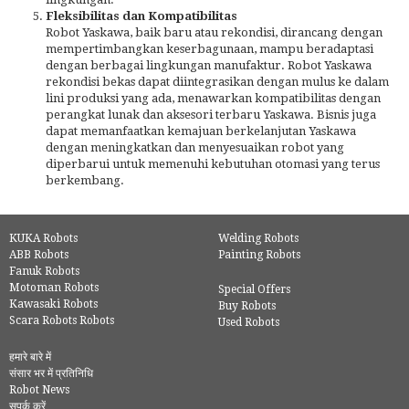
Fleksibilitas dan Kompatibilitas
Robot Yaskawa, baik baru atau rekondisi, dirancang dengan
mempertimbangkan keserbagunaan, mampu beradaptasi
dengan berbagai lingkungan manufaktur. Robot Yaskawa
rekondisi bekas dapat diintegrasikan dengan mulus ke dalam
lini produksi yang ada, menawarkan kompatibilitas dengan
perangkat lunak dan aksesori terbaru Yaskawa. Bisnis juga
dapat memanfaatkan kemajuan berkelanjutan Yaskawa
dengan meningkatkan dan menyesuaikan robot yang
diperbarui untuk memenuhi kebutuhan otomasi yang terus
berkembang.
KUKA Robots
Welding Robots
ABB Robots
Painting Robots
Fanuk Robots
Motoman Robots
Special Offers
Kawasaki Robots
Buy Robots
Scara Robots Robots
Used Robots
हमारे बारे में
संसार भर में प्रतिनिधि
Robot News
सपर्क करें