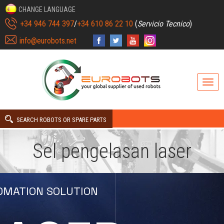
CHANGE LANGUAGE
+34 946 744 397
/
+34 610 86 22 10
(
Servicio Tecnico
)
info@eurobots.net
SEARCH ROBOTS OR SPARE PARTS
Sel pengelasan laser