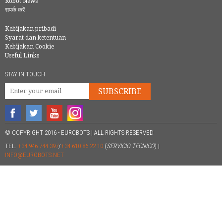
Robot News
सपर्क करें
Kebijakan pribadi
Syarat dan ketentuan
Kebijakan Cookie
Useful Links
STAY IN TOUCH
SUBSCRIBE
© COPYRIGHT 2016 - EUROBOTS | ALL RIGHTS RESERVED
TEL.
+34 946 744 397
/
+34 610 86 22 10
(
SERVICIO TECNICO
) |
INFO@EUROBOTS.NET