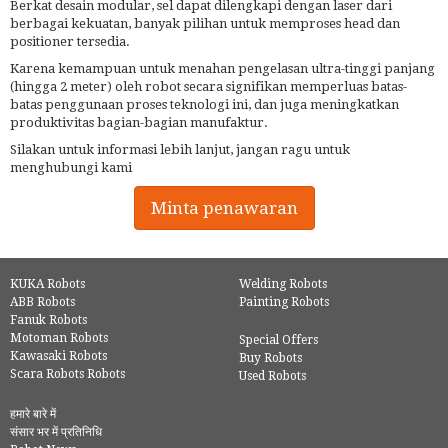
Berkat desain modular, sel dapat dilengkapi dengan laser dari
berbagai kekuatan, banyak pilihan untuk memproses head dan
positioner tersedia.
Karena kemampuan untuk menahan pengelasan ultra-tinggi panjang
(hingga 2 meter) oleh robot secara signifikan memperluas batas-
batas penggunaan proses teknologi ini, dan juga meningkatkan
produktivitas bagian-bagian manufaktur.
Silakan untuk informasi lebih lanjut, jangan ragu untuk
menghubungi kami
Minta penawaran
KUKA Robots
Welding Robots
ABB Robots
Painting Robots
Fanuk Robots
Motoman Robots
Special Offers
Kawasaki Robots
Buy Robots
Scara Robots Robots
Used Robots
हमारे बारे में
संसार भर में प्रतिनिधि