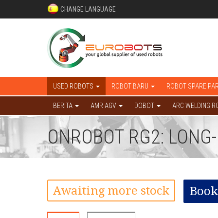
CHANGE LANGUAGE
USED ROBOTS
ROBOT BARU
ROBOT SPARE PA
BERITA
AMR AGV
DOBOT
ARC WELDING R
ONROBOT RG2: LONG-
Awaiting more stock
Book