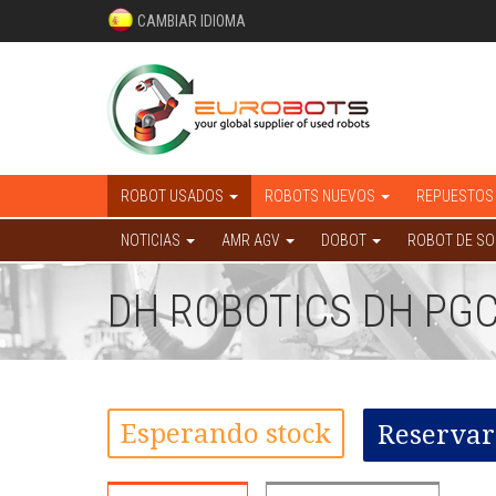
CAMBIAR IDIOMA
ROBOT USADOS
ROBOTS NUEVOS
REPUESTOS
NOTICIAS
AMR AGV
DOBOT
ROBOT DE S
DH ROBOTICS DH PGC
Esperando stock
Reservar 