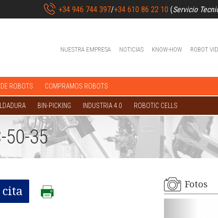
+34 946 744 397
/
+34 610 86 22 10
(
Servicio Tecni
NUESTRA EMPRESA
NOTICIAS
KNOW-HOW
ROBOT VI
 DE ROBOTS
COMPRAMOS ROBOTS
OLDADURA
BIN-PICKING
INDUSTRIA 4.0
ROBOTIC CELLS
-50-35
Fotos
cita