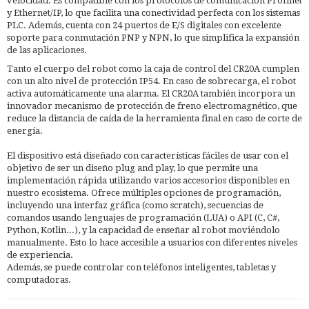
velocidad. Es compatible con los protocolos de comunicación Profinet
y Ethernet/IP, lo que facilita una conectividad perfecta con los sistemas
PLC. Además, cuenta con 24 puertos de E/S digitales con excelente
soporte para conmutación PNP y NPN, lo que simplifica la expansión
de las aplicaciones.
Tanto el cuerpo del robot como la caja de control del CR20A cumplen
con un alto nivel de protección IP54. En caso de sobrecarga, el robot
activa automáticamente una alarma. El CR20A también incorpora un
innovador mecanismo de protección de freno electromagnético, que
reduce la distancia de caída de la herramienta final en caso de corte de
energía.
El dispositivo está diseñado con características fáciles de usar con el
objetivo de ser un diseño plug and play, lo que permite una
implementación rápida utilizando varios accesorios disponibles en
nuestro ecosistema. Ofrece múltiples opciones de programación,
incluyendo una interfaz gráfica (como scratch), secuencias de
comandos usando lenguajes de programación (LUA) o API (C, C#,
Python, Kotlin...), y la capacidad de enseñar al robot moviéndolo
manualmente. Esto lo hace accesible a usuarios con diferentes niveles
de experiencia.
Además, se puede controlar con teléfonos inteligentes, tabletas y
computadoras.