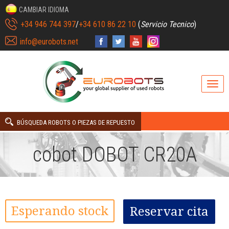
CAMBIAR IDIOMA
+34 946 744 397
/
+34 610 86 22 10
(
Servicio Tecnico
)
info@eurobots.net
BÚSQUEDA ROBOTS O PIEZAS DE REPUESTO
cobot DOBOT CR20A
Esperando stock
Reservar cita