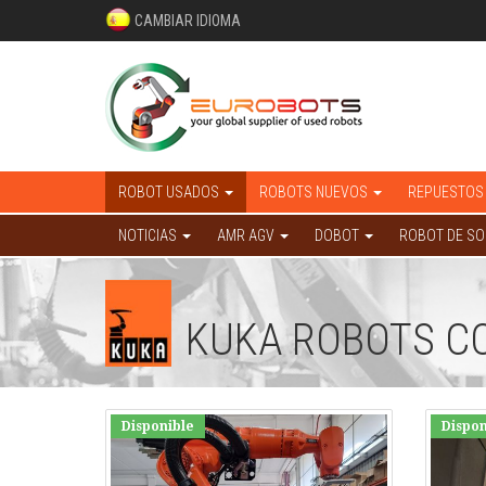
CAMBIAR IDIOMA
ROBOT USADOS
ROBOTS NUEVOS
REPUESTOS
NOTICIAS
AMR AGV
DOBOT
ROBOT DE S
KUKA ROBOTS C
Disponible
Dispon