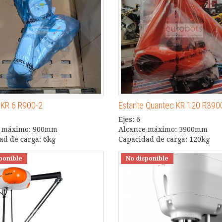
KR 6 R900-2
Estante Quantec KR 120 R390
Ejes: 6
e máximo: 900mm
Alcance máximo: 3900mm
ad de carga: 6kg
Capacidad de carga: 120kg
ponible
No disponible