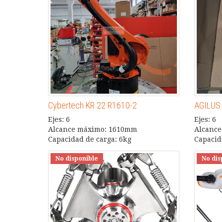
Cybertech KR 22 R1610-2
AGILUS 
Ejes: 6
Ejes: 6
Alcance máximo: 1610mm
Alcanc
Capacidad de carga: 6kg
Capacid
No disponible
No dis