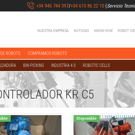
+34 946 744 397
/
+34 610 86 22 10
(
Servicio Tecni
NUESTRA EMPRESA
NOTICIAS
KNOW-HOW
ROBOT VI
 DE ROBOTS
COMPRAMOS ROBOTS
OLDADURA
BIN-PICKING
INDUSTRIA 4.0
ROBOTIC CELLS
ONTROLADOR KR C5
ible
Disponible