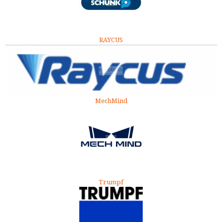
RAYCUS
MechMind
Trumpf