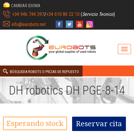
CAMBIAR IDIOMA
+34 946 744 397
/
+34 610 86 22 10
(
Servicio Tecnico
)
info@eurobots.net
BÚSQUEDA ROBOTS O PIEZAS DE REPUESTO
DH robotics DH PGE-8-14
Esperando stock
Reservar cita