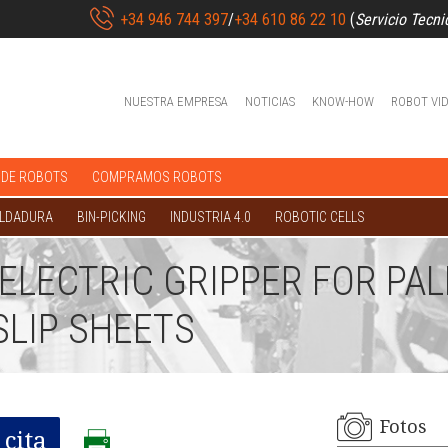
+34 946 744 397
/
+34 610 86 22 10
(
Servicio Tecni
NUESTRA EMPRESA
NOTICIAS
KNOW-HOW
ROBOT VI
 DE ROBOTS
COMPRAMOS ROBOTS
OLDADURA
BIN-PICKING
INDUSTRIA 4.0
ROBOTIC CELLS
ELECTRIC GRIPPER FOR PAL
LIP SHEETS
Fotos
cita