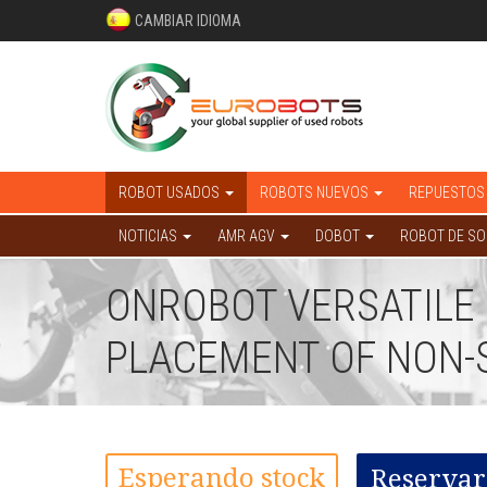
CAMBIAR IDIOMA
ROBOT USADOS
ROBOTS NUEVOS
REPUESTOS
NOTICIAS
AMR AGV
DOBOT
ROBOT DE S
ONROBOT VERSATILE 
PLACEMENT OF NON-S
Esperando stock
Reservar 