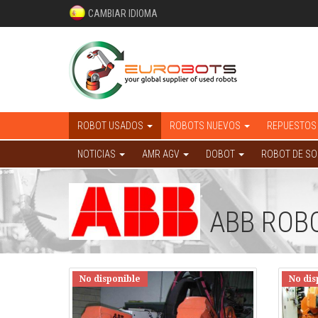
CAMBIAR IDIOMA
ROBOT USADOS
ROBOTS NUEVOS
REPUESTOS
NOTICIAS
AMR AGV
DOBOT
ROBOT DE S
ABB ROB
No disponible
No dis