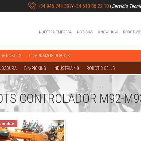
+34 946 744 397
/
+34 610 86 22 10
(
Servicio Tecni
NUESTRA EMPRESA
NOTICIAS
KNOW-HOW
ROBOT VI
 DE ROBOTS
COMPRAMOS ROBOTS
OLDADURA
BIN-PICKING
INDUSTRIA 4.0
ROBOTIC CELLS
OTS CONTROLADOR M92-M9
ponible