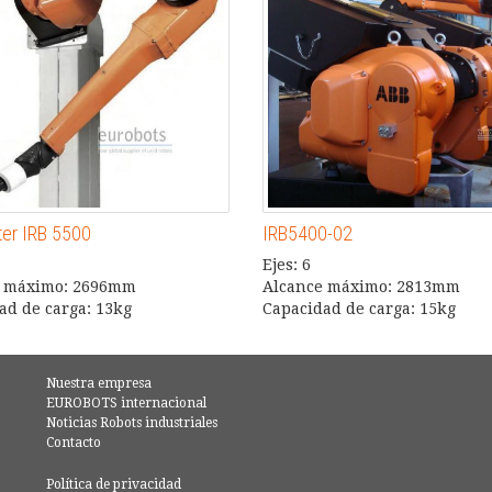
ter IRB 5500
IRB5400-02
Ejes: 6
e máximo: 2696mm
Alcance máximo: 2813mm
ad de carga: 13kg
Capacidad de carga: 15kg
Nuestra empresa
EUROBOTS internacional
Noticias Robots industriales
Contacto
Política de privacidad