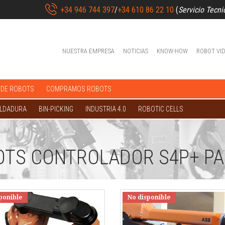
+34 946 744 397
/
+34 610 86 22 10
(
Servicio Tecni
NUESTRA EMPRESA
NOTICIAS
KNOW-HOW
ROBOT VI
 DE ROBOTS
COMPRAMOS ROBOTS
OLDADURA
BIN-PICKING
INDUSTRIA 4.0
ROBOTIC CELLS
OTS CONTROLADOR S4P+ PA
ponible
No disponible