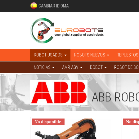
CAMBIAR IDIOMA
ROBOT USADOS
ROBOTS NUEVOS
REPUESTOS
NOTICIAS
AMR AGV
DOBOT
ROBOT DE S
ABB ROB
No disponible
No dis