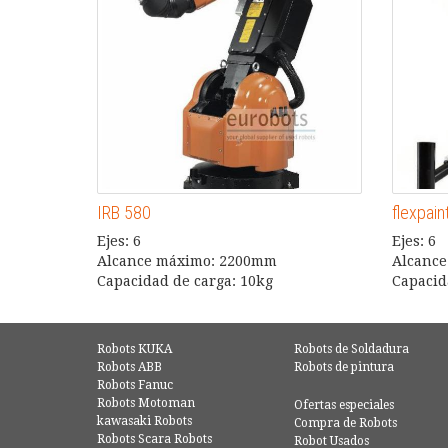
IRB 580
flexpain
Ejes: 6
Ejes: 6
Alcance máximo: 2200mm
Alcanc
Capacidad de carga: 10kg
Capacid
Robots KUKA
Robots de Soldadura
Robots ABB
Robots de pintura
Robots Fanuc
Robots Motoman
Ofertas especiales
kawasaki Robots
Compra de Robots
Robots Scara Robots
Robot Usados