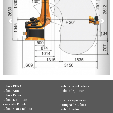
Robots KUKA
Robots de Soldadura
Robots ABB
Robots de pintura
Robots Fanuc
Robots Motoman
Ofertas especiales
kawasaki Robots
Compra de Robots
Robots Scara Robots
Robot Usados